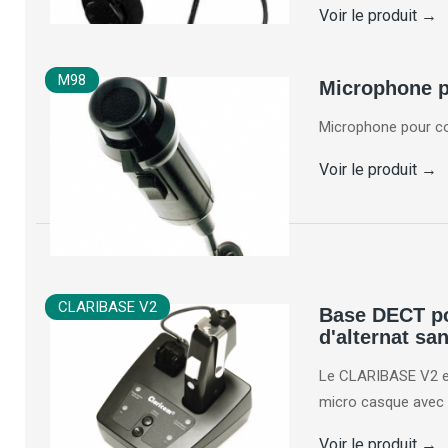
Voir le produit
→
M98
Microphone po
Microphone pour con
Voir le produit
→
CLARIBASE V2
Base DECT p
d'alternat san
Le CLARIBASE V2 es
micro casque avec l
Voir le produit
→