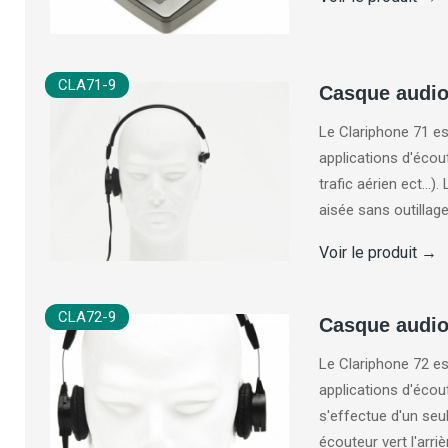
CLA71-9
Casque audio
Le Clariphone 71 es
applications d'écout
trafic aérien ect..
aisée sans outillage
Voir le produit
→
CLA72-9
Casque audio
Le Clariphone 72 es
applications d'écout
s'effectue d'un seu
écouteur vert l'arr