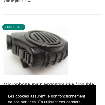
Voir le produit
→
EM-LS 365
Microphone-main Ergonomique / Double
PTT / Avec fiche équipement de tête
Les cookies assurent le bon fonctionnement
Microphone à main avec haut-parleur déporté pour une
de nos services. En utilisant ces derniers,
exploitation de l'émetteur-récepteur portatif TPH700.