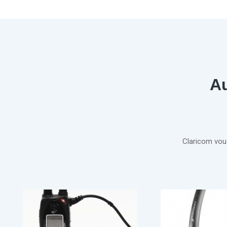
Au
Claricom vou