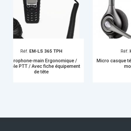
Réf.
HW251/N
que /
Micro casque téléphonique (version
ipement
monaural)