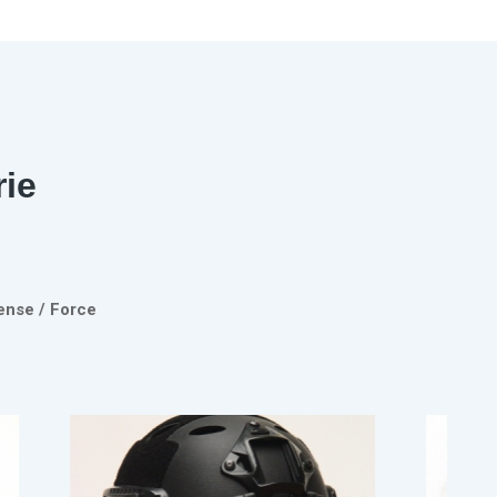
rie
ense / Force