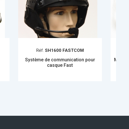
FASTCOM
Réf.
EM-LS 360 TPH700
nication pour
Microphone-main avec Haut-parleur
Fast
/ Double PTT