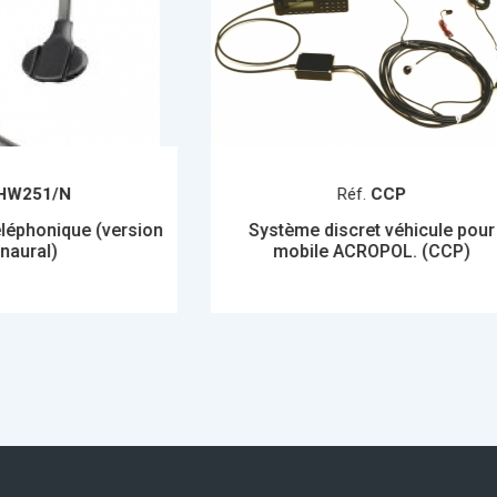
Réf.
CCP
Réf.
SH1600 
Système discret véhicule pour
Système de commu
mobile ACROPOL. (CCP)
casque 