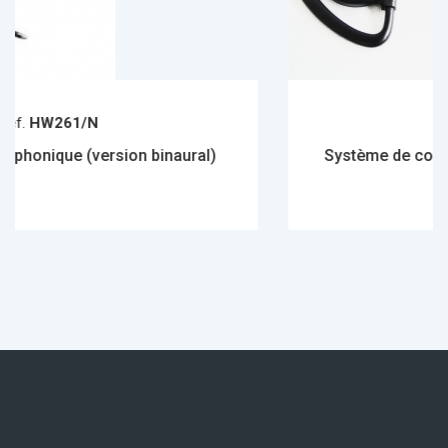
Réf.
WK-VIP
on binaural)
Système de communication monau
alternats